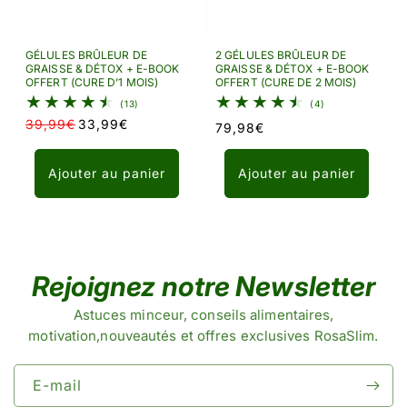
GÉLULES BRÛLEUR DE
2 GÉLULES BRÛLEUR DE
GRAISSE & DÉTOX + E-BOOK
GRAISSE & DÉTOX + E-BOOK
OFFERT (CURE D’1 MOIS)
OFFERT (CURE DE 2 MOIS)
13 total des critiques
4 total des critiq
(13)
(4)
39,99€
33,99€
Prix habituel
79,98€
Prix habituel
Prix promotionnel
Ajouter au panier
Ajouter au panier
Rejoignez notre Newsletter
Astuces minceur, conseils alimentaires,
motivation,nouveautés et offres exclusives RosaSlim.
E-mail