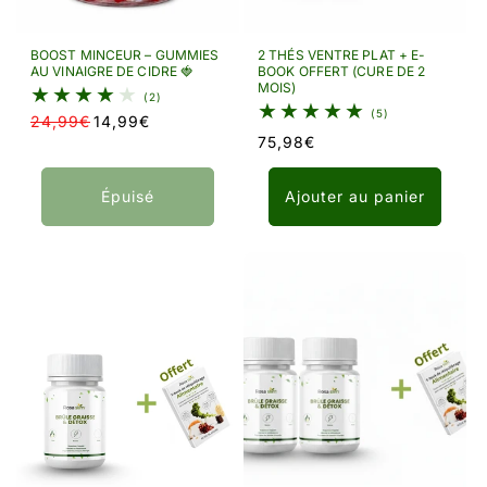
BOOST MINCEUR – GUMMIES
2 THÉS VENTRE PLAT + E-
AU VINAIGRE DE CIDRE 🍓
BOOK OFFERT (CURE DE 2
MOIS)
2 total des critiques
(2)
5 total des critiq
(5)
24,99€
14,99€
Prix habituel
Prix promotionnel
Prix habituel
75,98€
Épuisé
Ajouter au panier