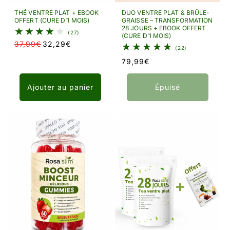
THÉ VENTRE PLAT + EBOOK
DUO VENTRE PLAT & BRÛLE-
OFFERT (CURE D’1 MOIS)
GRAISSE – TRANSFORMATION
28 JOURS + EBOOK OFFERT
27 total des critiques
(27)
(CURE D’1 MOIS)
37,99€
32,29€
Prix habituel
Prix promotionnel
22 total des cri
(22)
Prix habituel
79,99€
Ajouter au panier
Épuisé